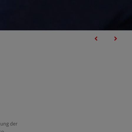
lung der
so