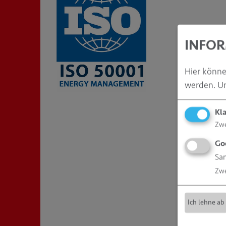
INFOR
Hier könn
werden.
Um
Kl
Zw
Go
Sa
Zw
Ich lehne ab