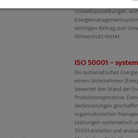
angestrebt sowie andere
Umweltauswirkungen, wom
Energiemanagementsystem
wichtigen Beitrag zum Um
Klimaschutz leistet.
ISO 50001 – systema
Ein systematisches Energi
einem Unternehmen (Energi
bewertet den Stand der Ene
Produktionsprozesse. Dami
Verbesserungen geschaffen
organisatorischen Managem
Leistungen systematisch un
50001 erstellen und analy