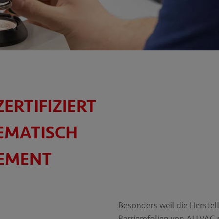
ZERTIFIZIERT
TEMATISCH
EMENT
Besonders weil die Herstel
Barrierefolien von ALLVAC 