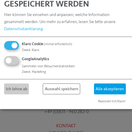
GESPEICHERT WERDEN
Ihr Team von
Hier können Sie einsehen und anpassen, welche Information
allvac Folien GmbH
T
gesammelt werden.
Um mehr zu erfahren, lesen Sie bitte unsere
Datenschutzerklärung
.
Klaro Cookie
(immer erforderlich)
Zweck
:
Klaro
GoogleAnalytics
Sammeln von Besucherstatistiken
Zweck
:
Marketing
Ich lehne ab
Auswahl speichern
Alle akzeptieren
allvac Folien GmbH
Dieselstraße 7
Realisiert mit Klaro!
87448 Waltenhofen
+49 (0)831 - 960 282-0
KONTAKT