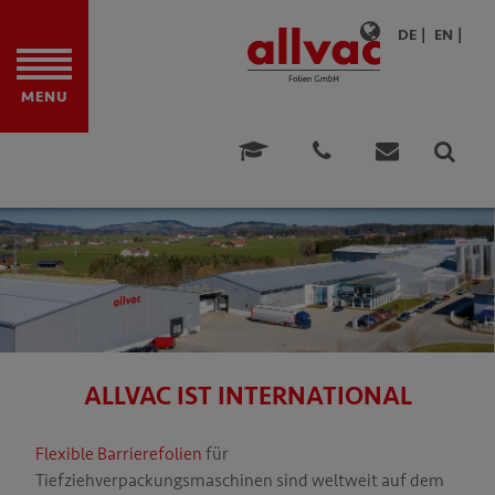
DE
EN
ITE
MENU
DFOLIEN
TION
ONEN
DUNGEN
E & BERATUNG
N
ALLVAC IST INTERNATIONAL
NEHMEN
Flexible Barrierefolien
für
ÄT
Tiefziehverpackungsmaschinen sind weltweit auf dem