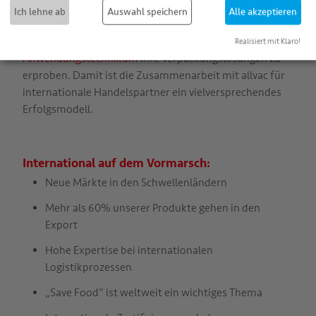
Ich lehne ab
Auswahl speichern
Alle akzeptieren
Deren enge Bindung an die Firmenzentrale ermöglicht
unseren Kunden in unserem
Labor
und
Realisiert mit Klaro!
Anwendungstechnikum
ihre Verpackungslösungen zu
erproben. Damit ist die Zusammenarbeit mit allvac für
internationale Handelspartner ein vielversprechendes
Erfolgsmodell.
International auf dem Vormarsch:
Neue Märkte in den Schwellenländern
Mehr als 60% unserer Produkte gehen in den
Export
Hohe Expertise bei internationalen
Logistikprozessen
„Save Food“ ist weltweit ein wichtiges Thema