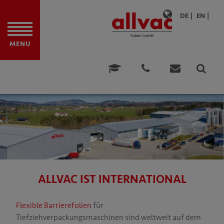
DE
EN
ITE
MENU
DFOLIEN
TION
ONEN
DUNGEN
E & BERATUNG
N
ALLVAC IST INTERNATIONAL
NEHMEN
Flexible Barrierefolien
für
ÄT
Tiefziehverpackungsmaschinen sind weltweit auf dem